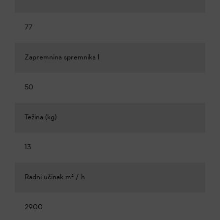
77
Zapremnina spremnika l
50
Težina (kg)
13
Radni učinak m² / h
2900