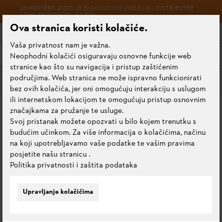
UNIKOMERC D.O.O. JE EKSKLUZIVNI UVOZNIK I DISTRIBUTER
STIHL PROIZVODA ZA BIH
Ova stranica koristi kolačiće.
Vaša privatnost nam je važna.
Meni
Neophodni kolačići osiguravaju osnovne funkcije web
stranice kao što su navigacija i pristup zaštićenim
područjima. Web stranica ne može ispravno funkcionirati
Čistači okretnim četkama
bez ovih kolačića, jer oni omogućuju interakciju s uslugom
ili internetskom lokacijom te omogućuju pristup osnovnim
KG 770
značajkama za pružanje te usluge.
Svoj pristanak možete opozvati u bilo kojem trenutku s
budućim učinkom. Za više informacija o kolačićima, načinu
0.0
Ocijeni ovaj proizvod
na koji upotrebljavamo vaše podatke te vašim pravima
posjetite našu stranicu
.
Politika privatnosti i zaštita podataka
Upravljanje kolačićima