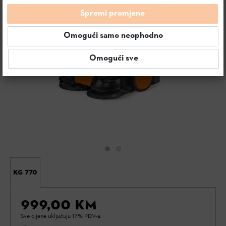
Spremi promjene
Omogući samo neophodno
Omogući sve
KG 770
999,00 KM
Sve cijene uključuju 17% PDV-a.