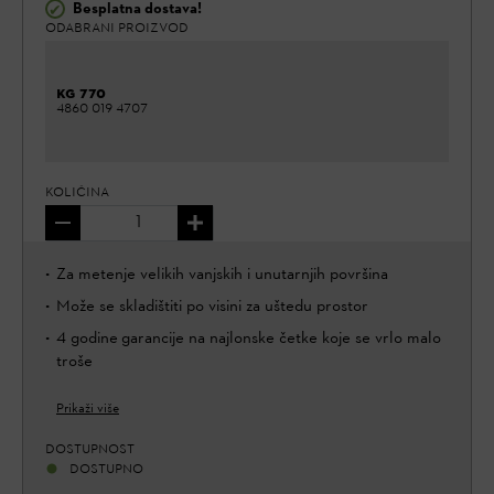
Besplatna dostava!
✔
ODABRANI PROIZVOD
KG 770
4860 019 4707
KOLIČINA
Za metenje velikih vanjskih i unutarnjih površina
Može se skladištiti po visini za uštedu prostor
4 godine garancije na najlonske četke koje se vrlo malo
troše
Prikaži više
DOSTUPNOST
DOSTUPNO