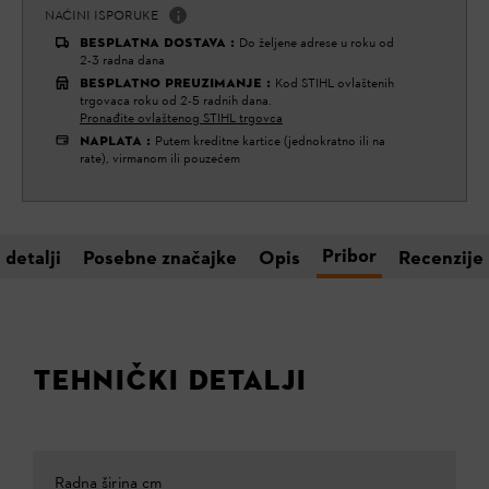
NAČINI ISPORUKE
BESPLATNA DOSTAVA
:
Do željene adrese u roku od
2-3 radna dana
BESPLATNO PREUZIMANJE
:
Kod STIHL ovlaštenih
trgovaca roku od 2-5 radnih dana.
Pronađite ovlaštenog STIHL trgovca
NAPLATA
:
Putem kreditne kartice (jednokratno ili na
rate), virmanom ili pouzećem
Pribor
 detalji
Posebne značajke
Opis
Recenzije
TEHNIČKI DETALJI
Radna širina cm