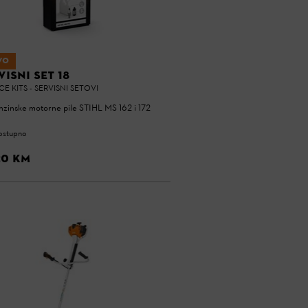
VO
VISNI SET 18
CE KITS - SERVISNI SETOVI
nzinske motorne pile STIHL MS 162 i 172
ostupno
20 KM