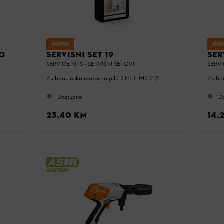
NOVO
NO
CO
SERVISNI SET 19
SER
SERVICE KITS - SERVISNI SETOVI
SERVI
Za benzinsku motornu pilu STIHL MS 212
Za be
Dostupno
D
23,40 KM
14,