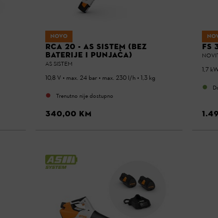
NOVO
NO
RCA 20 - AS SISTEM (BEZ
FS 
BATERIJE I PUNJAČA)
NOVI
AS SISTEM
1,7 kW
10,8 V • max. 24 bar • max. 230 l/h • 1,3 kg
D
Trenutno nije dostupno
340,00 KM
1.4