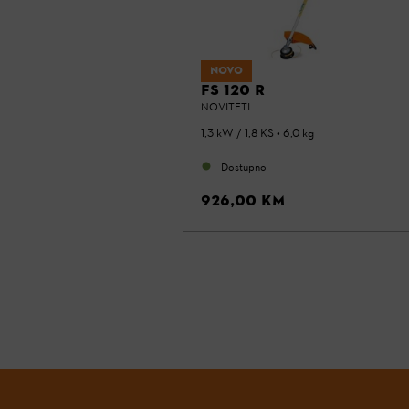
NOVO
FS 120 R
NOVITETI
1,3 kW / 1,8 KS • 6,0 kg
Dostupno
926,00 KM