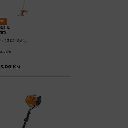
VO
351 L
TETI
 / 2,3 KS • 8,8 kg
ostupno
99,00 KM