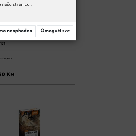
e našu stranicu
.
VO
mo neophodno
Omogući sve
ESIVA SAPNICA 2-U-1 ZA
800 C-E
TETI
ostupno
30 KM