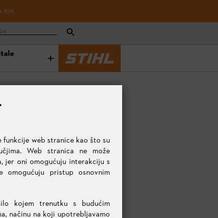
A BIH
stale
.
 funkcije web stranice kao što su
ručjima. Web stranica ne može
, jer oni omogućuju interakciju s
te omogućuju pristup osnovnim
bilo kojem trenutku s budućim
ma, načinu na koji upotrebljavamo