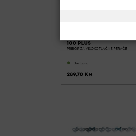
NOVO
KOLICA SA SPREMNIKOM Z
VODU ZA REA 60 PLUS I R
100 PLUS
PRIBOR ZA VISOKOTLAČNE PERAČE
Dostupno
289,70 KM