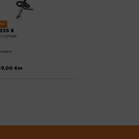
VO
235 R
I MOTORI
ostupno
49,00 KM