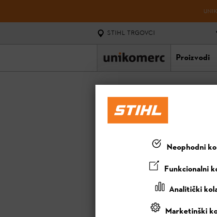
UNIK
STIHL TRGOVCI
Proizvodi
NOVITETI
12 proizvoda
Neophodni kol
Funkcionalni ko
Analitički kol
Marketinški ko