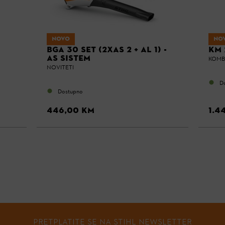
NOVO
NO
BGA 30 SET (2XAS 2 + AL 1) -
KM 
AS SISTEM
KOMB
NOVITETI
D
Dostupno
446,00 KM
1.4
PRETPLATITE SE NA STIHL NEWSLETTER