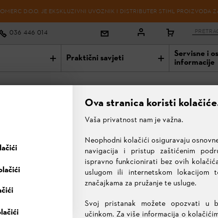
OMERC D.O.O. JE EKSKLUZIVNI UVOZNIK I DISTRIBUTER STIHL PROIZVODA Z
036 446 014
Servisne i o
Praktični savjeti
informacije
Ova stranica koristi kolačiće
Vaša privatnost nam je važna.
Neophodni kolačići osiguravaju osnovne
ačići
navigacija i pristup zaštićenim pod
ispravno funkcionirati bez ovih kolačića
lačići
uslugom ili internetskom lokacijom 
značajkama za pružanje te usluge.
ačići
Svoj pristanak možete opozvati u 
lačići
učinkom. Za više informacija o kolačići