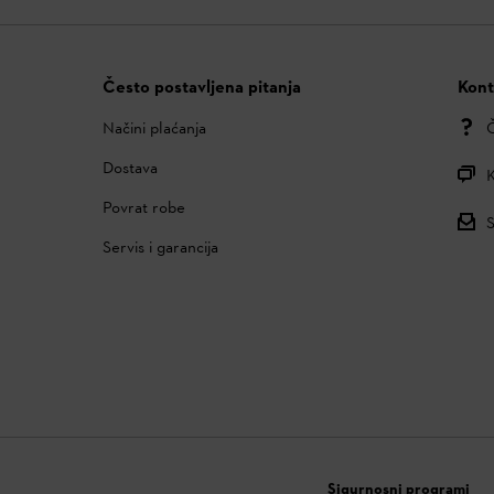
Često postavljena pitanja
Kont
Načini plaćanja
Č
Dostava
K
Povrat robe
S
Servis i garancija
Sigurnosni programi