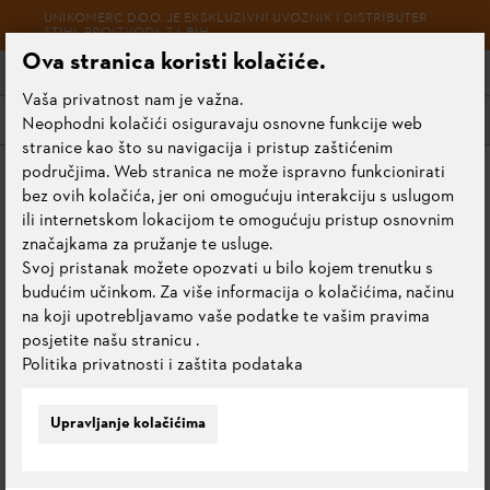
UNIKOMERC D.O.O. JE EKSKLUZIVNI UVOZNIK I DISTRIBUTER
STIHL PROIZVODA ZA BIH
Ova stranica koristi kolačiće.
Vaša privatnost nam je važna.
Meni
Neophodni kolačići osiguravaju osnovne funkcije web
stranice kao što su navigacija i pristup zaštićenim
područjima. Web stranica ne može ispravno funkcionirati
Početna stranica
Praktični savjeti
bez ovih kolačića, jer oni omogućuju interakciju s uslugom
Tehnologija rada i održavanja uređaja
ili internetskom lokacijom te omogućuju pristup osnovnim
Održavanje Akumulatorskih uređaja
značajkama za pružanje te usluge.
Svoj pristanak možete opozvati u bilo kojem trenutku s
budućim učinkom. Za više informacija o kolačićima, načinu
na koji upotrebljavamo vaše podatke te vašim pravima
ODRŽAVANJE
posjetite našu stranicu
.
Politika privatnosti i zaštita podataka
AKUMULATORSKIH
UREĐAJA
Upravljanje kolačićima