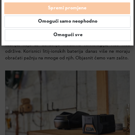
SVE O AKUMULATORSKIM BATERIJAMA:
Spremi promjene
PUNJENJE, SKLADIŠTENJE I VIŠE
Omogući samo neophodno
Omogući sve
O akumulatorskim baterijama još i danas postoje brojne
teorije, koje uz današnju modernu tehnologiju, više nisu
održive. Korisnici litij-ionskih baterija danas više ne moraju
obraćati pažnju na mnoge od njih. Objasnit ćemo vam zašto.