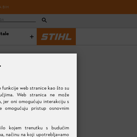
A BIH
stale
.
 funkcije web stranice kao što su
ručjima. Web stranica ne može
, jer oni omogućuju interakciju s
te omogućuju pristup osnovnim
bilo kojem trenutku s budućim
ma, načinu na koji upotrebljavamo