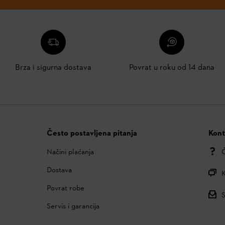
Brza i sigurna dostava
Povrat u roku od 14 dana
Često postavljena pitanja
Kont
Načini plaćanja
Č
Dostava
K
Povrat robe
S
Servis i garancija