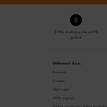
STIHL kvaliteta više od 95
godina
Unikomerc d.o.o.
Proizvodi
O nama
Opći uvjeti
STIHL trgovci
Politika privatnosti i zaštita podataka