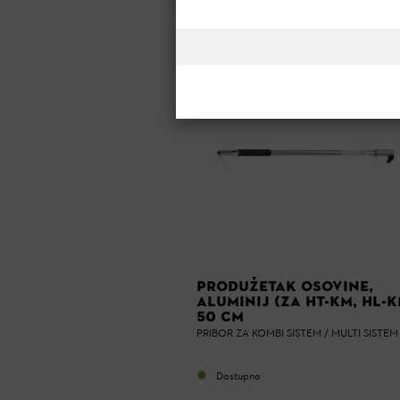
POREDAJ PO :
ISTAKNUTO
20 proizvoda
PRODUŽETAK OSOVINE,
ALUMINIJ (ZA HT-KM, HL-K
50 CM
PRIBOR ZA KOMBI SISTEM / MULTI SISTEM
Dostupno