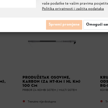
vaše podatke te vašim pravima posjetit
Politika privatnosti i zaštita podataka
Spremi promjene
Omogući sa
PRODUŽETAK OSOVINE,
KRU
M),
KARBON (ZA HT-KM I HL KM)
ODS
100 CM
RG-
PRIBOR ZA KOMBI SISTEM / MULTI SISTEM
KOMBI
Trenutno nije dostupno
Tr