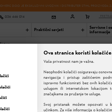
OMERC D.O.O. JE EKSKLUZIVNI UVOZNIK I DISTRIBUTER STIHL PROIZVODA Z
036 446 014
Servisne i o
Praktični savjeti
informacije
 Sistem
Ova stranica koristi kolačiće
Vaša privatnost nam je važna.
EM I MULTI SISTEM
Neophodni kolačići osiguravaju osnovne
ačići
navigacija i pristup zaštićenim pod
ispravno funkcionirati bez ovih kolačića
lačići
uslugom ili internetskom lokacijom 
značajkama za pružanje te usluge.
ačići
ori
Kombi alati
Multi motori
Multi alati
Svoj pristanak možete opozvati u 
lačići
učinkom. Za više informacija o kolačići