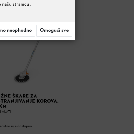
e našu stranicu
.
mo neophodno
Omogući sve
ŽNE ŠKARE ZA
TRANJIVANJE KOROVA,
KM
 ALATI
enutno nije dostupno