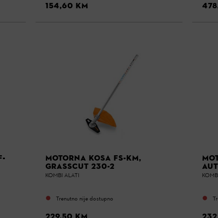
154,60 KM
478
F-
MOTORNA KOSA FS-KM,
MOT
GRASSCUT 230-2
AUT
KOMBI ALATI
KOMBI
Trenutno nije dostupno
Tr
229,50 KM
232