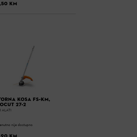
,50 KM
ORNA KOSA FS-KM,
OCUT 27-2
 ALATI
enutno nije dostupno
,90 KM