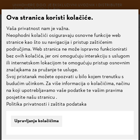
UNIKOMERC D.O.O. JE EKSKLUZIVNI UVOZNIK I DISTRIBUTER
STIHL PROIZVODA ZA BIH
Ova stranica koristi kolačiće.
Vaša privatnost nam je važna.
Meni
Neophodni kolačići osiguravaju osnovne funkcije web
stranice kao što su navigacija i pristup zaštićenim
područjima. Web stranica ne može ispravno funkcionirati
Pribor za kosilice
bez ovih kolačića, jer oni omogućuju interakciju s uslugom
ili internetskom lokacijom te omogućuju pristup osnovnim
SET ZA USITNJAVANJE
značajkama za pružanje te usluge.
Svoj pristanak možete opozvati u bilo kojem trenutku s
OTKOSA AMK 048
budućim učinkom. Za više informacija o kolačićima, načinu
na koji upotrebljavamo vaše podatke te vašim pravima
0.0
posjetite našu stranicu
.
Ocijeni ovaj proizvod
Politika privatnosti i zaštita podataka
Upravljanje kolačićima