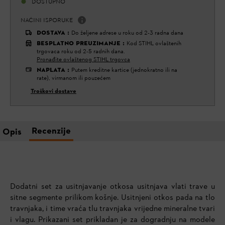
DOSTUPNO
NAČINI ISPORUKE
DOSTAVA
:
Do željene adrese u roku od 2-3 radna dana
BESPLATNO PREUZIMANJE
:
Kod STIHL ovlaštenih
trgovaca roku od 2-5 radnih dana.
Pronađite ovlaštenog STIHL trgovca
NAPLATA
:
Putem kreditne kartice (jednokratno ili na
rate), virmanom ili pouzećem
Troškovi dostave
Recenzije
Opis
Dodatni set za usitnjavanje otkosa usitnjava vlati trave u
sitne segmente prilikom košnje. Usitnjeni otkos pada na tlo
travnjaka, i time vraća tlu travnjaka vrijedne mineralne tvari
i vlagu. Prikazani set prikladan je za dogradnju na modele