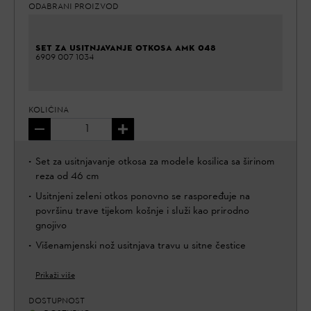
ODABRANI PROIZVOD
SET ZA USITNJAVANJE OTKOSA AMK 048
6909 007 1034
KOLIČINA
Set za usitnjavanje otkosa za modele kosilica sa širinom
reza od 46 cm
Usitnjeni zeleni otkos ponovno se raspoređuje na
površinu trave tijekom košnje i služi kao prirodno
gnojivo
Višenamjenski nož usitnjava travu u sitne čestice
Prikaži više
DOSTUPNOST