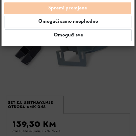
Spremi promjene
Omogući samo neophodno
Omogući sve
SET ZA USITNJAVANJE
OTKOSA AMK 048
139,30 KM
Sve cijene uključuju 17% PDV-a.