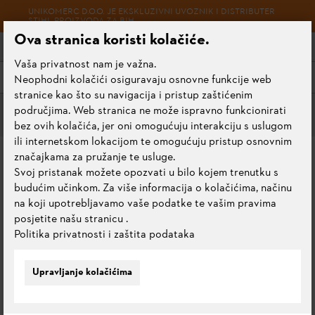
UNIKOMERC D.O.O. JE EKSKLUZIVNI UVOZNIK I DISTRIBUTER
STIHL PROIZVODA ZA BIH
Ova stranica koristi kolačiće.
Vaša privatnost nam je važna.
Meni
Neophodni kolačići osiguravaju osnovne funkcije web
stranice kao što su navigacija i pristup zaštićenim
područjima. Web stranica ne može ispravno funkcionirati
Alati za održavanje reznih garnitura i pribor
bez ovih kolačića, jer oni omogućuju interakciju s uslugom
ili internetskom lokacijom te omogućuju pristup osnovnim
SET ZA OŠTRENJE LANCA
značajkama za pružanje te usluge.
Svoj pristanak možete opozvati u bilo kojem trenutku s
budućim učinkom. Za više informacija o kolačićima, načinu
0.0
Ocijeni ovaj proizvod
na koji upotrebljavamo vaše podatke te vašim pravima
posjetite našu stranicu
.
Politika privatnosti i zaštita podataka
Upravljanje kolačićima