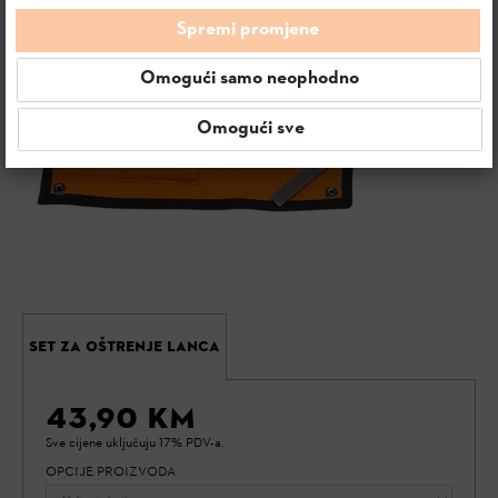
Spremi promjene
Omogući samo neophodno
Omogući sve
SET ZA OŠTRENJE LANCA
43,90 KM
Sve cijene uključuju 17% PDV-a.
OPCIJE PROIZVODA