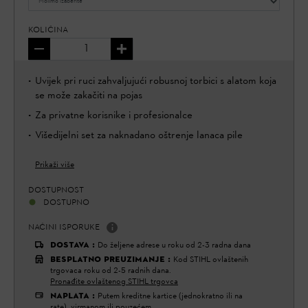
KOLIČINA
Uvijek pri ruci zahvaljujući robusnoj torbici s alatom koja
se može zakačiti na pojas
Za privatne korisnike i profesionalce
Višedijelni set za naknadano oštrenje lanaca pile
Prikaži više
DOSTUPNOST
DOSTUPNO
NAČINI ISPORUKE
DOSTAVA
:
Do željene adrese u roku od 2-3 radna dana
BESPLATNO PREUZIMANJE
:
Kod STIHL ovlaštenih
trgovaca roku od 2-5 radnih dana.
Pronađite ovlaštenog STIHL trgovca
NAPLATA
:
Putem kreditne kartice (jednokratno ili na
rate), virmanom ili pouzećem