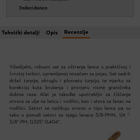
Troškovi dostave
Recenzije
Tehnički detalji
Opis
Višedijelni, robusni set za oštrenje lanca u praktičnoj i
čvrstoj torbici, opremljenoj nosačem za pojas. Set sadrži
držač turpije, okruglu i plosnatu turpiju, te mjerku za
korekciju kuta brušenja i provjeru visine graničnika
dubine reza. Alat je također upotrebljiv za čišćenje
otvora za ulje na lancu i vodilici, kao i utora za lanac na
vodilici. Setovi se razlikuju ovisno o tipu lanca pa su
tako u ponudi setovi za
njegu lanaca 3/8-PMN, 1/4 "-
3/8"-PM, 0,325"-0,404".