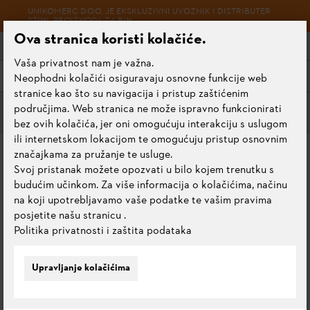
UNIKOMERC D.O.O. JE EKSKLUZIVNI UVOZNIK I DISTRIBUTER
STIHL PROIZVODA ZA BIH
Ova stranica koristi kolačiće.
Vaša privatnost nam je važna.
Meni
Neophodni kolačići osiguravaju osnovne funkcije web
stranice kao što su navigacija i pristup zaštićenim
područjima. Web stranica ne može ispravno funkcionirati
Ručne prskalice
bez ovih kolačića, jer oni omogućuju interakciju s uslugom
ili internetskom lokacijom te omogućuju pristup osnovnim
SG 11 PLUS
značajkama za pružanje te usluge.
Svoj pristanak možete opozvati u bilo kojem trenutku s
budućim učinkom. Za više informacija o kolačićima, načinu
0.0
Ocijeni ovaj proizvod
na koji upotrebljavamo vaše podatke te vašim pravima
posjetite našu stranicu
.
Politika privatnosti i zaštita podataka
Upravljanje kolačićima