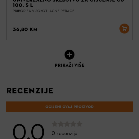
UNIVERZALNO SREDSTVO ZA ČIŠĆENJE CU
100, 5 L
PRIBOR ZA VISOKOTLAČNE PERAČE
36,80 KM
PRIKAŽI VIŠE
RECENZIJE
OCIJENI OVAJ PROIZVOD
0.0
0 recenzija