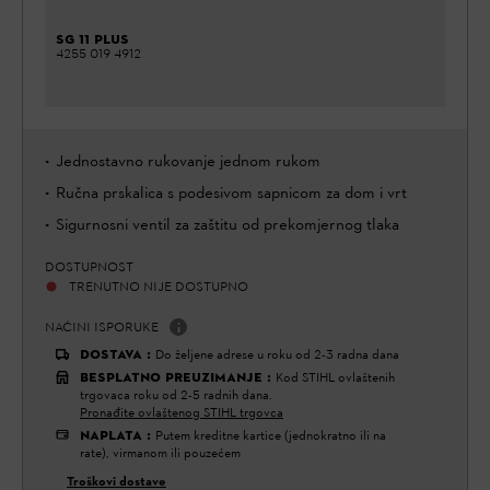
SG 11 PLUS
4255 019 4912
Jednostavno rukovanje jednom rukom
Ručna prskalica s podesivom sapnicom za dom i vrt
Sigurnosni ventil za zaštitu od prekomjernog tlaka
DOSTUPNOST
TRENUTNO NIJE DOSTUPNO
NAČINI ISPORUKE
DOSTAVA
:
Do željene adrese u roku od 2-3 radna dana
BESPLATNO PREUZIMANJE
:
Kod STIHL ovlaštenih
trgovaca roku od 2-5 radnih dana.
Pronađite ovlaštenog STIHL trgovca
NAPLATA
:
Putem kreditne kartice (jednokratno ili na
rate), virmanom ili pouzećem
Troškovi dostave