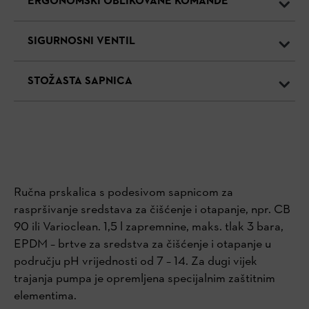
ERGONOMSKI OBLIKOVANE KOMANDE
SIGURNOSNI VENTIL
STOŽASTA SAPNICA
Ručna prskalica s podesivom sapnicom za
raspršivanje sredstava za čišćenje i otapanje, npr. CB
90 ili Varioclean. 1,5 l zapremnine, maks. tlak 3 bara,
EPDM – brtve za sredstva za čišćenje i otapanje u
području pH vrijednosti od 7 – 14. Za dugi vijek
trajanja pumpa je opremljena specijalnim zaštitnim
elementima.