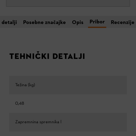
Pribor
 detalji
Posebne značajke
Opis
Recenzije
TEHNIČKI DETALJI
Težina (kg)
0,48
Zapremnina spremnika l