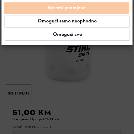
Spremi promjene
Omogući samo neophodno
Omogući sve
SG 11 PLUS
51,00 KM
Sve cijene uključuju 17% PDV-a.
ODABRANI PROIZVOD