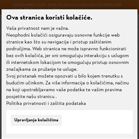
UNIKOMERC D.O.O. JE EKSKLUZIVNI UVOZNIK I DISTRIBUTER
STIHL PROIZVODA ZA BIH
Ova stranica koristi kolačiće.
Vaša privatnost nam je važna.
Meni
Neophodni kolačići osiguravaju osnovne funkcije web
stranice kao što su navigacija i pristup zaštićenim
područjima. Web stranica ne može ispravno funkcionirati
Sredstva za čišćenje i maziva
bez ovih kolačića, jer oni omogućuju interakciju s uslugom
ili internetskom lokacijom te omogućuju pristup osnovnim
ULJE MULTIOIL BIO 50 ML
značajkama za pružanje te usluge.
Svoj pristanak možete opozvati u bilo kojem trenutku s
budućim učinkom. Za više informacija o kolačićima, načinu
0.0
Ocijeni ovaj proizvod
na koji upotrebljavamo vaše podatke te vašim pravima
posjetite našu stranicu
.
Politika privatnosti i zaštita podataka
Upravljanje kolačićima