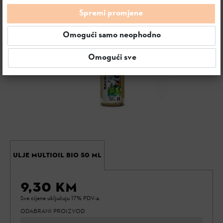
Spremi promjene
Omogući samo neophodno
Omogući sve
ULJE MULTIOIL BIO 50 ml
9,30 KM
Sve cijene uključuju 17% PDV-a.
ODABRANI PROIZVOD