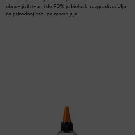
obnovljivih tvari i do 90% je biološki razgradivo. Ulje
na prirodnoj bazi, ne zasmoljuje.