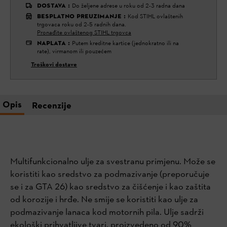
DOSTAVA
:
Do željene adrese u roku od 2-3 radna dana
BESPLATNO PREUZIMANJE
:
Kod STIHL ovlaštenih
trgovaca roku od 2-5 radnih dana.
Pronađite ovlaštenog STIHL trgovca
NAPLATA
:
Putem kreditne kartice (jednokratno ili na
rate), virmanom ili pouzećem
Troškovi dostave
Opis
Recenzije
Multifunkcionalno ulje za svestranu primjenu. Može se
koristiti kao sredstvo za podmazivanje (preporučuje
se i za GTA 26) kao sredstvo za čišćenje i kao zaštita
od korozije i hrđe. Ne smije se koristiti kao ulje za
podmazivanje lanaca kod motornih pila. Ulje sadrži
ekološki prihvatljive tvari, proizvedeno od 90%