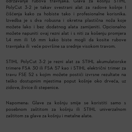
održavanje rubova travnjaka. Glava za košnju STIHL
PolyCut 3-2 je takav svestrani alat za radove košnje I
čišćenja kako za hobiste tako i profesionalne korisnika.
Izvedba je s dva robusna i okretna plastična noža koje
možete lako i bez dodatnog alata zamijeniti. Opcionalno
možete napuniti ovaj rezni alat i s niti za košenju promjera
1,4 mm ili 1,6 mm kako biste mogli da kosite rubove
travnjaka ili veće površine sa srednje visokom travom.
STIHL PolyCut 3-2 je rezni alat za STIHL akumulatorske
trimere FSA 30 ili FSA 57 kao i STIHL električni trimer za
travu FSE 52 s kojim možete postići izvrsne rezultate na
teško dostupnim mjestima poput košnje oko drveća, uz
zidove, živice ili stepenice.
Napomena: Glave za košnju smije se koristiti samo s
posebnom zaštitom za košnju ili STIHL univerzalnom
zaštitom za glave za košnju i metalne alate.