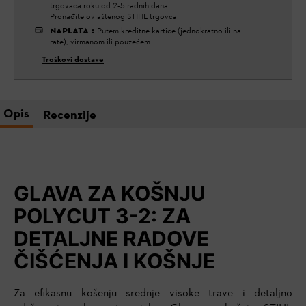
trgovaca roku od 2-5 radnih dana.
Pronađite ovlaštenog STIHL trgovca
NAPLATA
:
Putem kreditne kartice (jednokratno ili na
rate), virmanom ili pouzećem
Troškovi dostave
Opis
Recenzije
GLAVA ZA KOŠNJU
POLYCUT 3-2: ZA
DETALJNE RADOVE
ČIŠĆENJA I KOŠNJE
Za efikasnu košenju srednje visoke trave i detaljno