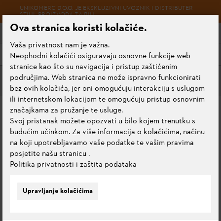
UNIKOMERC D.O.O. JE EKSKLUZIVNI UVOZNIK I DISTRIBUTER
STIHL PROIZVODA ZA BIH
Ova stranica koristi kolačiće.
Vaša privatnost nam je važna.
Meni
Neophodni kolačići osiguravaju osnovne funkcije web
stranice kao što su navigacija i pristup zaštićenim
područjima. Web stranica ne može ispravno funkcionirati
Rezni alati
bez ovih kolačića, jer oni omogućuju interakciju s uslugom
ili internetskom lokacijom te omogućuju pristup osnovnim
GLAVA ZA KOŠNJU
značajkama za pružanje te usluge.
Svoj pristanak možete opozvati u bilo kojem trenutku s
POLYCUT 3-2
budućim učinkom. Za više informacija o kolačićima, načinu
na koji upotrebljavamo vaše podatke te vašim pravima
0.0
posjetite našu stranicu
.
Ocijeni ovaj proizvod
Politika privatnosti i zaštita podataka
Upravljanje kolačićima