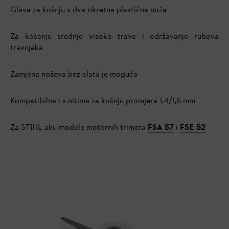
Glava za košnju s dva okretna plastična noža
Za košenju srednje visoke trave i održavanje rubova
travnjaka
Zamjena noževa bez alata je moguća
Kompatibilna i s nitima za košnju promjera 1,4/1,6 mm
Za STIHL aku modele motornih trimera
FSA 57
i
FSE 52