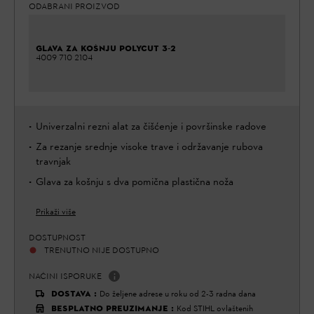
ODABRANI PROIZVOD
GLAVA ZA KOŠNJU POLYCUT 3-2
4009 710 2104
Univerzalni rezni alat za čišćenje i površinske radove
Za rezanje srednje visoke trave i održavanje rubova
travnjak
Glava za košnju s dva pomična plastična noža
Prikaži više
DOSTUPNOST
TRENUTNO NIJE DOSTUPNO
NAČINI ISPORUKE
DOSTAVA
:
Do željene adrese u roku od 2-3 radna dana
BESPLATNO PREUZIMANJE
:
Kod STIHL ovlaštenih