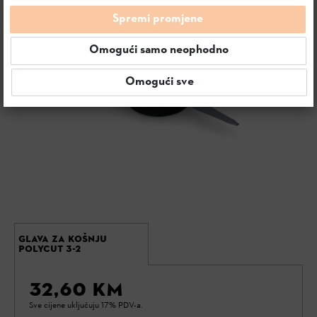
Spremi promjene
Omogući samo neophodno
Omogući sve
GLAVA ZA KOŠNJU
POLYCUT 3-2
32,60 KM
Sve cijene uključuju 17% PDV-a.