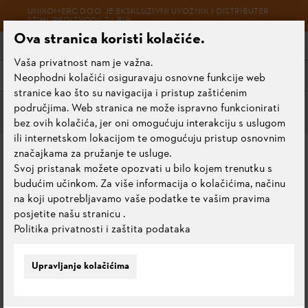
UNIKOMERC D.O.O. JE EKSKLUZIVNI UVOZNIK I DISTRIBUTER
STIHL PROIZVODA ZA BIH
Ova stranica koristi kolačiće.
Vaša privatnost nam je važna.
Meni
Neophodni kolačići osiguravaju osnovne funkcije web
stranice kao što su navigacija i pristup zaštićenim
područjima. Web stranica ne može ispravno funkcionirati
Rezni alati
bez ovih kolačića, jer oni omogućuju interakciju s uslugom
ili internetskom lokacijom te omogućuju pristup osnovnim
GLAVA ZA KOŠNJU
značajkama za pružanje te usluge.
Svoj pristanak možete opozvati u bilo kojem trenutku s
DUROCUT 20-2
budućim učinkom. Za više informacija o kolačićima, načinu
na koji upotrebljavamo vaše podatke te vašim pravima
5.0
posjetite našu stranicu
.
Ocijeni ovaj proizvod
Politika privatnosti i zaštita podataka
Upravljanje kolačićima