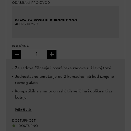
ODABRANI PROIZVOD
GLAVA ZA KOŠNJU DUROCUT 20-2
4002 710 2167
KOLIČINA
Za radove čišćenja i površinske radove u žilavoj travi
Jednostavno umetanje do 2 komadne niti kod izmjene
reznog alata
Kompatibilna s mnogo različitih veličina i oblika niti za
košnju
Prikaži više
DOSTUPNOST
DOSTUPNO