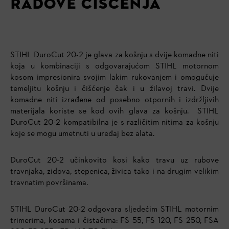
RADOVE ČIŠĆENJA
STIHL DuroCut 20-2 je glava za košnju s dvije komadne niti
koja u kombinaciji s odgovarajućom STIHL motornom
kosom impresionira svojim lakim rukovanjem i omogućuje
temeljitu košnju i čišćenje čak i u žilavoj travi. Dvije
komadne niti izrađene od posebno otpornih i izdržljivih
materijala koriste se kod ovih glava za košnju. STIHL
DuroCut 20-2 kompatibilna je s različitim nitima za košnju
koje se mogu umetnuti u uređaj bez alata.
DuroCut 20-2 učinkovito kosi kako travu uz rubove
travnjaka, zidova, stepenica, živica tako i na drugim velikim
travnatim površinama.
STIHL DuroCut 20-2 odgovara sljedećim STIHL motornim
trimerima, kosama i čistačima:
FS 55, FS 120, FS 250, FSA