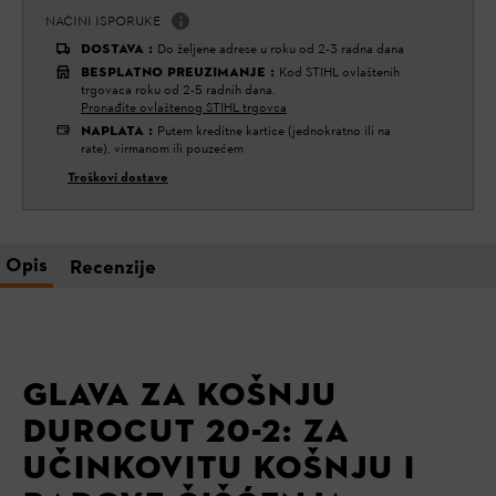
NAČINI ISPORUKE
DOSTAVA
:
Do željene adrese u roku od 2-3 radna dana
BESPLATNO PREUZIMANJE
:
Kod STIHL ovlaštenih
trgovaca roku od 2-5 radnih dana.
Pronađite ovlaštenog STIHL trgovca
NAPLATA
:
Putem kreditne kartice (jednokratno ili na
rate), virmanom ili pouzećem
Troškovi dostave
Opis
Recenzije
GLAVA ZA KOŠNJU
DUROCUT 20-2: ZA
UČINKOVITU KOŠNJU I