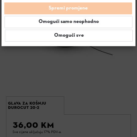
Spremi promjene
Omogući samo neophodno
Omogući sve
GLAVA ZA KOŠNJU
DUROCUT 20-2
36,00 KM
Sve cijene uključuju 17% PDV-a.