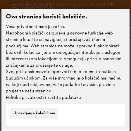
UNIKOMERC D.O.O. JE EKSKLUZIVNI UVOZNIK I DISTRIBUTER
STIHL PROIZVODA ZA BIH
Ova stranica koristi kolačiće.
Vaša privatnost nam je važna.
Meni
Neophodni kolačići osiguravaju osnovne funkcije web
stranice kao što su navigacija i pristup zaštićenim
područjima. Web stranica ne može ispravno funkcionirati
Početna stranica
Kosilice za travu
Akumulatorske kosilice
bez ovih kolačića, jer oni omogućuju interakciju s uslugom
ili internetskom lokacijom te omogućuju pristup osnovnim
značajkama za pružanje te usluge.
Svoj pristanak možete opozvati u bilo kojem trenutku s
AKUMULATORSKE
budućim učinkom. Za više informacija o kolačićima, načinu
na koji upotrebljavamo vaše podatke te vašim pravima
KOSILICE
posjetite našu stranicu
.
Politika privatnosti i zaštita podataka
Upravljanje kolačićima
Svi proizvodi
Akumulatorske kosilice
Benzinske ko