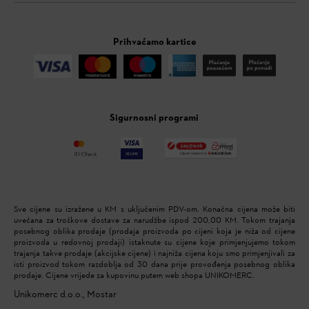
Prihvaćamo kartice
Sigurnosni programi
Sve cijene su izražene u KM s uključenim PDV-om. Konačna cijena može biti
uvećana za troškove dostave za narudžbe ispod 200,00 KM. Tokom trajanja
posebnog oblika prodaje (prodaja proizvoda po cijeni koja je niža od cijene
proizvoda u redovnoj prodaji) istaknute su cijene koje primjenjujemo tokom
trajanja takve prodaje (akcijske cijene) i najniža cijena koju smo primjenjivali za
isti proizvod tokom razdoblja od 30 dana prije provođenja posebnog oblika
prodaje. Cijene vrijede za kupovinu putem web shopa UNIKOMERC.
Unikomerc d.o.o., Mostar