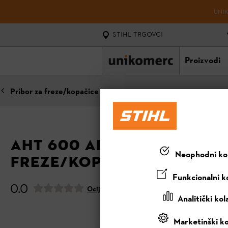
UNIK
STIHL TRGOVCI
Proizvodi
Pribor za freze/kopačice
AHT 600 ADAPTER ZA TRA
Neophodni kol
FREZE/KOPAČICE (MH 600
Funkcionalni ko
0.0
Ocijeni ovaj proizvod
Analitički kol
Marketinški ko