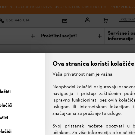
OMERC D.O.O. JE EKSKLUZIVNI UVOZNIK I DISTRIBUTER STIHL PROIZVODA Z
036 446 014
Servisne i o
Praktični savjeti
informacije
Ova stranica koristi kolačiće
Vaša privatnost nam je važna.
NSPORT
AHT 600 ADAPTER
Neophodni kolačići osiguravaju osnovne
ZA TRANSPORT
ačići
FREZE/KOPAČICE
)
navigacija i pristup zaštićenim pod
(MH 600)
ispravno funkcionirati bez ovih kolačića
lačići
uslugom ili internetskom lokacijom 
107,70 KM
značajkama za pružanje te usluge.
ačići
Sve cijene uključuju 17% PDV-a.
Svoj pristanak možete opozvati u 
ODABRANI PROIZVOD
lačići
učinkom. Za više informacija o kolačići