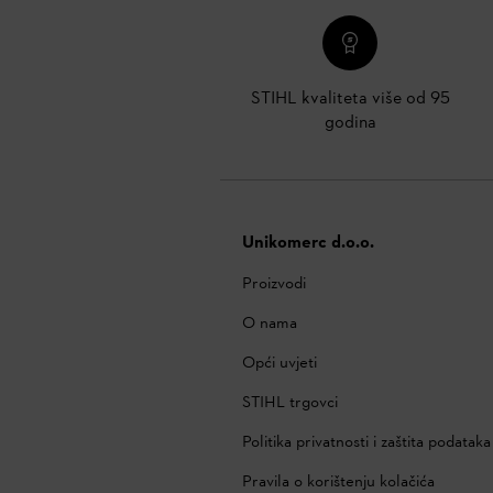
STIHL kvaliteta više od 95
godina
Unikomerc d.o.o.
Proizvodi
O nama
Opći uvjeti
STIHL trgovci
Politika privatnosti i zaštita podataka
Pravila o korištenju kolačića