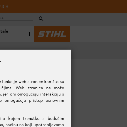
A BIH
stale
.
 funkcije web stranice kao što su
ručjima. Web stranica ne može
, jer oni omogućuju interakciju s
te omogućuju pristup osnovnim
bilo kojem trenutku s budućim
KOLIČINA
ma, načinu na koji upotrebljavamo