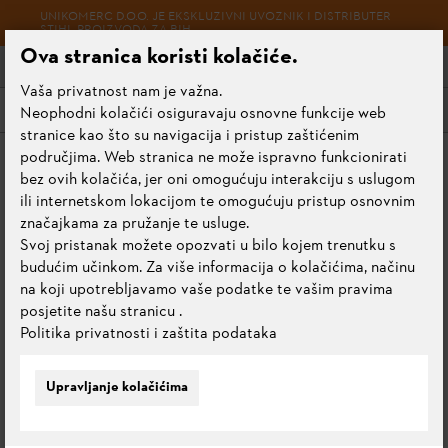
UNIKOMERC D.O.O. JE EKSKLUZIVNI UVOZNIK I DISTRIBUTER
STIHL PROIZVODA ZA BIH
Ova stranica koristi kolačiće.
Vaša privatnost nam je važna.
Meni
Neophodni kolačići osiguravaju osnovne funkcije web
stranice kao što su navigacija i pristup zaštićenim
područjima. Web stranica ne može ispravno funkcionirati
Početna stranica
Pribor
bez ovih kolačića, jer oni omogućuju interakciju s uslugom
Baterije i punjači za akumulatorske uređaje
ili internetskom lokacijom te omogućuju pristup osnovnim
Pribor za akumulatorske uređaje
značajkama za pružanje te usluge.
Svoj pristanak možete opozvati u bilo kojem trenutku s
budućim učinkom. Za više informacija o kolačićima, načinu
na koji upotrebljavamo vaše podatke te vašim pravima
PRIBOR ZA
posjetite našu stranicu
.
Politika privatnosti i zaštita podataka
AKUMULATORSKE
UREĐAJE
Upravljanje kolačićima