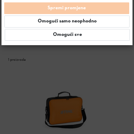
Spremi promjene
Svi proizvodi
AS sistem
Pribor za akumulatorske ur
Omogući samo neophodno
Omogući sve
SORTIRANJE & FILTERI
1 proizvoda