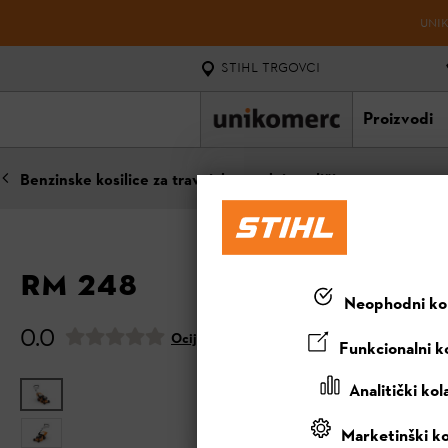
UNIK
STIHL TRGOVCI
Proizvodi
Benzinske kosilice za travnjake srednje veličine
RM 248
Neophodni kol
0.0
Ocijeni ovaj proizvod
Funkcionalni ko
Analitički kol
Marketinški ko