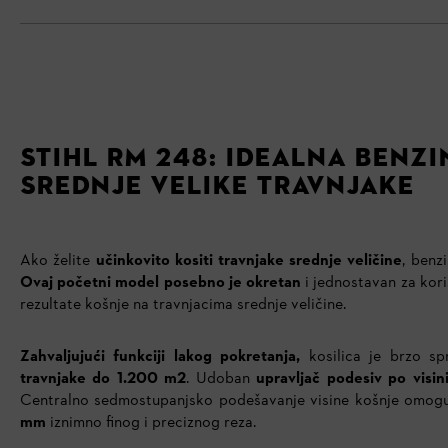
STIHL RM 248: IDEALNA BENZI
SREDNJE VELIKE TRAVNJAKE
Ako želite
učinkovito kositi travnjake srednje veličine
, benz
Ovaj početni model posebno je okretan
i jednostavan za kori
rezultate košnje na travnjacima srednje veličine.
Zahvaljujući funkciji lakog pokretanja,
kosilica je brzo s
travnjake do 1.200 m2
. Udoban
upravljač podesiv po visin
Centralno sedmostupanjsko podešavanje visine košnje omog
mm
iznimno finog i preciznog reza.