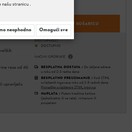
e našu stranicu
.
DODAJ U KOŠARICU
mo neophodno
Omogući sve
DOSTUPNOST
DOSTUPNO
velikih
NAČINI ISPORUKE
irine reza od 46
BESPLATNA DOSTAVA
:
Do željene adrese
u roku od 2-3 radna dana
BESPLATNO PREUZIMANJE
:
Kod STIHL
ovlaštenih trgovaca roku od 2-5 radnih dana.
i upravljaču
Pronađite ovlaštenog STIHL trgovca
NAPLATA
:
Putem kreditne kartice
(jednokratno ili na rate), virmanom ili
pouzećem