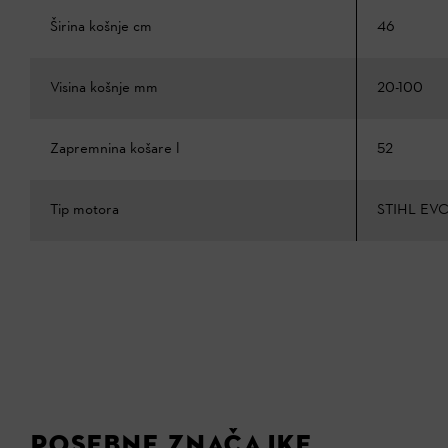
Širina košnje cm
46
Visina košnje mm
20-100
Zapremnina košare l
52
Tip motora
STIHL EVC
POSEBNE ZNAČAJKE