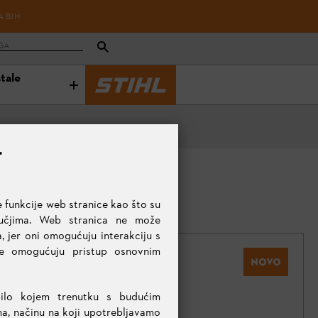
A BIH
stale
.
 funkcije web stranice kao što su
ručjima. Web stranica ne može
, jer oni omogućuju interakciju s
te omogućuju pristup osnovnim
NOVO
bilo kojem trenutku s budućim
ma, načinu na koji upotrebljavamo
KOLIČINA