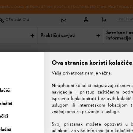
OMERC D.O.O. JE EKSKLUZIVNI UVOZNIK I DISTRIBUTER STIHL PROIZVODA Z
036 446 014
Servisne i o
Praktični savjeti
informacije
Ova stranica koristi kolačiće
Vaša privatnost nam je važna.
Neophodni kolačići osiguravaju osnovne
RM 248
NOVO
ačići
navigacija i pristup zaštićenim pod
ispravno funkcionirati bez ovih kolačića
lačići
uslugom ili internetskom lokacijom 
913,00 KM
značajkama za pružanje te usluge.
ačići
Sve cijene uključuju 17% PDV-a.
Svoj pristanak možete opozvati u 
Besplatna dostava!
✔
lačići
ODABRANI PROIZVOD
učinkom. Za više informacija o kolačići