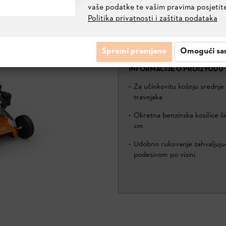
vaše podatke te vašim pravima posjetit
Politika privatnosti i zaštita podataka
RM 248
WB210113405
Spremi promjene
Omogući sa
INFORMACIJE O PROIZVODU
Za učinkovitu košnju srednje 
travnjaka
Okretna benzinska kosilice š
cm
Udobno rukovanje zahvaljujuć
podesivom po visini