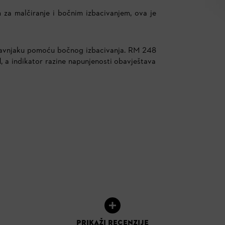
 za malčiranje i bočnim izbacivanjem, ova je
travnjaku pomoću bočnog izbacivanja. RM 248
l
, a indikator razine napunjenosti obavještava
PRIKAŽI RECENZIJE