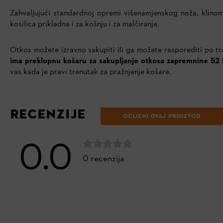
Zahvaljujući standardnoj opremi višenamjenskog noža, klinom
kosilica prikladna i za košnju i za malčiranje.
Otkos možete izravno sakupiti ili ga možete rasporediti po 
ima preklopnu košaru za sakupljanje otkosa
zapremnine 52 
vas kada je pravi trenutak za pražnjenje košare.
RECENZIJE
OCIJENI OVAJ PROIZVOD
0.0
0 recenzija