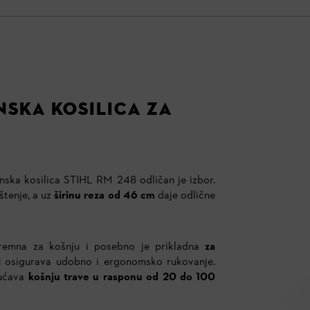
NSKA KOSILICA ZA
inska kosilica STIHL RM 248 odličan je izbor.
štenje, a uz
širinu reza od 46 cm
daje odlične
premna za košnju i posebno je prikladna
za
i
osigurava udobno i ergonomsko rukovanje.
ućava
košnju trave u rasponu od 20 do 100